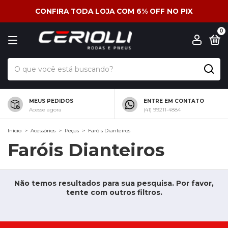
CONFIRA TODA LOJA COM 6% OFF NO PIX
0
MEUS PEDIDOS
ENTRE EM CONTATO
Acesse agora
(41) 99211-4884
Início
>
Acessórios
>
Peças
>
Faróis Dianteiros
Faróis Dianteiros
Não temos resultados para sua pesquisa. Por favor,
tente com outros filtros.