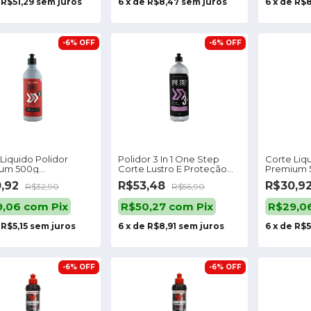
e
R$51,29
sem juros
6
x
de
R$8,47
sem juros
6
x
de
R$8
-
6
%
OFF
-
6
%
OFF
Liquido Polidor
Polidor 3 In 1 One Step
Corte Liqu
um 500g
Corte Lustro E Proteção
Premium 
merica
Autoamerica
Autoamer
0,92
R$53,48
R$30,9
R$32,90
R$56,90
9,06
com
Pix
R$50,27
com
Pix
R$29,0
e
R$5,15
sem juros
6
x
de
R$8,91
sem juros
6
x
de
R$5
-
6
%
OFF
-
6
%
OFF