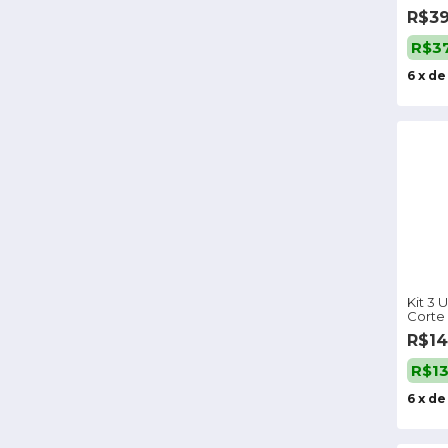
Menz
R$39
R$3
6
x
d
Kit 3 
Corte 
Autoa
R$1
R$13
6
x
d