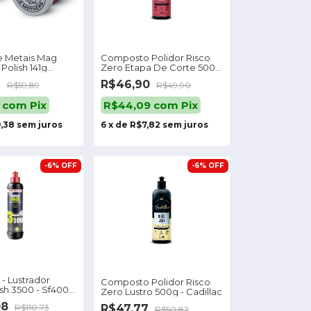
e Metais Mag
Composto Polidor Risco
Polish 141g
Zero Etapa De Corte 500g
Cadillac
9
R$46,90
R$59,89
R$49,90
1
com
Pix
R$44,09
com
Pix
,38
sem juros
6
x
de
R$7,82
sem juros
-
6
%
OFF
-
6
%
OFF
- Lustrador
Composto Polidor Risco
ish 3500 - Sf4000
Zero Lustro 500g - Cadillac
08
R$47,77
R$110,73
R$50,82