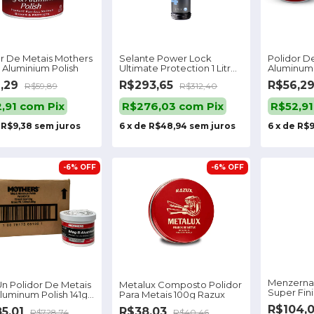
or De Metais Mothers
Selante Power Lock
Polidor D
 Aluminium Polish
Ultimate Protection 1 Litro -
Aluminum 
Menzerna
Magnésio
6,29
R$293,65
R$56,2
R$59,89
R$312,40
2,91
com
Pix
R$276,03
com
Pix
R$52,9
e
R$9,38
sem juros
6
x
de
R$48,94
sem juros
6
x
de
R$9
-
6
%
OFF
-
6
%
OFF
Menzerna 
 Un Polidor De Metais
Metalux Composto Polidor
Super Fin
luminum Polish 141g
Para Metais 100g Razux
(250ml)
rs
R$104,
5,01
R$38,03
R$728,74
R$40,46