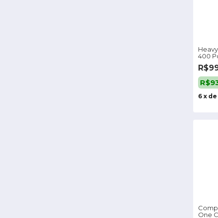
Heavy
400 P
R$9
R$9
6
x
d
Compos
One Cu