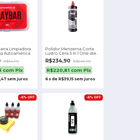
Barra Limpadora
Polidor Menzerna Corte
0g Autoamerica
Lustro Cera 3 In 1 One-step
Polish 1l
0
R$234,90
R$34,90
R$249,90
3
com
Pix
R$220,81
com
Pix
,47
sem juros
6
x
de
R$39,15
sem juros
-
6
%
OFF
-
6
%
OFF