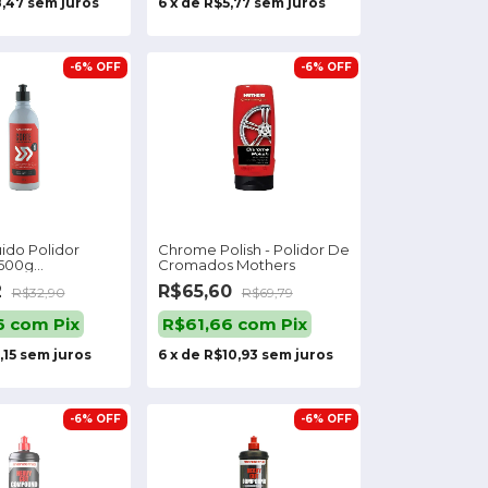
,47
sem juros
6
x
de
R$5,77
sem juros
-
6
%
OFF
-
6
%
OFF
ido Polidor
Chrome Polish - Polidor De
500g
Cromados Mothers
ica
2
R$65,60
R$32,90
R$69,79
6
com
Pix
R$61,66
com
Pix
,15
sem juros
6
x
de
R$10,93
sem juros
-
6
%
OFF
-
6
%
OFF