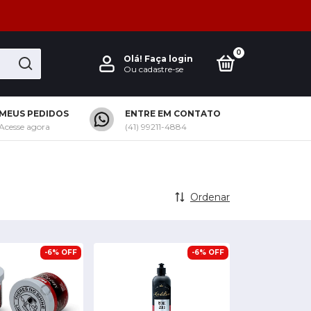
0
Olá!
Faça login
Ou cadastre-se
MEUS PEDIDOS
ENTRE EM CONTATO
Acesse agora
(41) 99211-4884
Ordenar
-
6
%
OFF
-
6
%
OFF