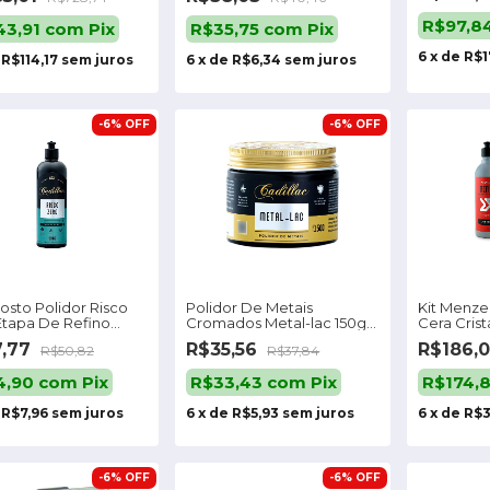
R$97,8
43,91
com
Pix
R$35,75
com
Pix
6
x
de
R$1
e
R$114,17
sem juros
6
x
de
R$6,34
sem juros
-
6
%
OFF
-
6
%
OFF
sto Polidor Risco
Polidor De Metais
Kit Menze
Etapa De Refino
Cromados Metal-lac 150g
Cera Crist
adillac Cor Azul-
Cadillac
Wax 100g
7,77
R$35,56
R$186,
R$50,82
R$37,84
sa N/a
4,90
com
Pix
R$33,43
com
Pix
R$174,
e
R$7,96
sem juros
6
x
de
R$5,93
sem juros
6
x
de
R$3
-
6
%
OFF
-
6
%
OFF