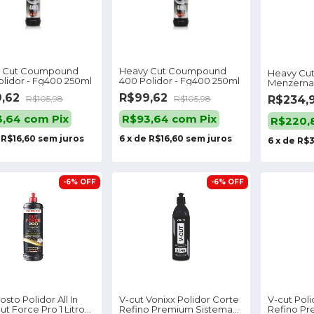
 Cut Coumpound
Heavy Cut Coumpound
Heavy Cu
olidor - Fg400 250ml
400 Polidor - Fg400 250ml
Menzerna 
Fg400 1l
9,62
R$99,62
R$234,
R$105,98
R$105,98
3,64
com
Pix
R$93,64
com
Pix
R$220,
e
R$16,60
sem juros
6
x
de
R$16,60
sem juros
6
x
de
R$3
-
6
%
OFF
-
6
%
OFF
to Polidor All In
V-cut Vonixx Polidor Corte
V-cut Pol
t Force Pro 1 Litro
Refino Premium Sistema
Refino P