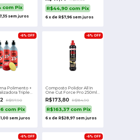
4
com
Pix
R$44,90
com
Pix
7,35
sem juros
6
x
de
R$7,96
sem juros
-
6
%
OFF
-
6
%
OFF
rna Polimento +
Composto Polidor All In
alizadora Triple
One Cut Force Pro 250ml
Menzerna Cor Na N A
02
R$173,80
R$197,90
R$184,90
86
com
Pix
R$163,37
com
Pix
1,00
sem juros
6
x
de
R$28,97
sem juros
-
6
%
OFF
-
6
%
OFF