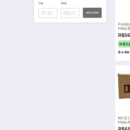
De
Até
APLICAR
Polid
Mag &
R$5
R$5
6
x
d
Kit 12
Mag A
Mothe
R$68