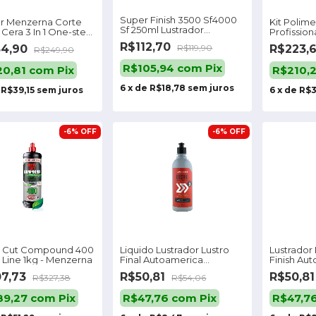
Super Finish 3500 Sf4000
or Menzerna Corte
Kit Polim
Sf 250ml Lustrador
 Cera 3 In 1 One-step
Profissio
Menzerna
1l
Kit Novo
R$112,70
34,90
R$223,
R$119,90
R$249,90
R$105,94
com
Pix
20,81
com
Pix
R$210,
6
x
de
R$18,78
sem juros
e
R$39,15
sem juros
6
x
de
R$3
-
6
%
OFF
-
6
%
OFF
 Cut Compound 400
Liquido Lustrador Lustro
Lustrador 
 Line 1kg - Menzerna
Final Autoamerica
Finish Au
Menzerna Full
Menzerna
07,73
R$50,81
R$50,8
R$327,38
R$54,06
89,27
com
Pix
R$47,76
com
Pix
R$47,7