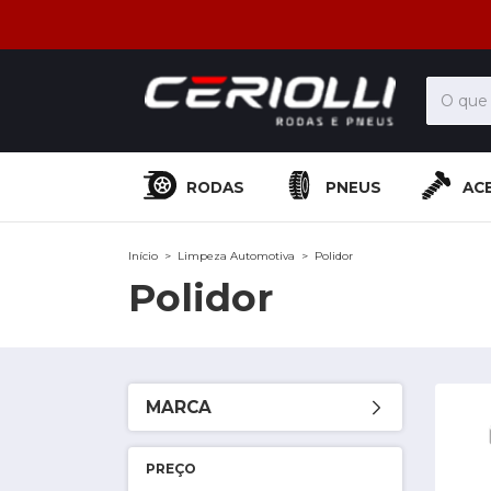
RODAS
PNEUS
AC
Início
>
Limpeza Automotiva
>
Polidor
Polidor
MARCA
PREÇO