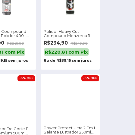
t Coumpound
Polidor Heavy Cut
Polidor 400 -
Compound Menzerna 1l
90
R$234,90
R$249,90
R$249,90
81
com
Pix
R$220,81
com
Pix
9,15
sem juros
6
x
de
R$39,15
sem juros
-
6
%
OFF
-
6
%
OFF
Power Protect Ultra 2 Em 1
idor De Corte E
Selante Lustrador 250ml
remium 500ml