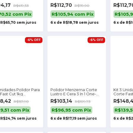
erna
Vhp 500ml
Vonixx Co
4,17
R$112,70
R$112,
R$419,33
R$119,90
70,52
com
Pix
R$105,94
com
Pix
R$105,
e
R$65,70
sem juros
6
x
de
R$18,78
sem juros
6
x
de
R$1
-
6
%
OFF
-
6
%
OFF
Unidades Polidor Para
Polidor Menzerna Corte
Kit 3 Unid
Fast Cut 1kg
Lustro E Cera 3 In 1 One-
Corte Fast
merica
step Polish
Autoamer
48,42
R$103,14
R$148,
R$157,90
R$109,73
9,51
com
Pix
R$96,95
com
Pix
R$139,
e
R$24,74
sem juros
6
x
de
R$17,19
sem juros
6
x
de
R$2