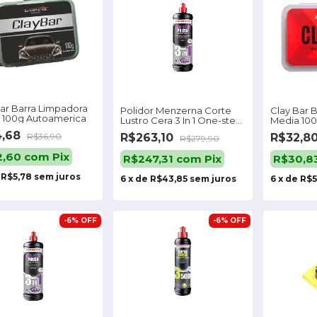
Bar Barra Limpadora
Polidor Menzerna Corte
Clay Bar 
 100g Autoamerica
Lustro Cera 3 In 1 One-step
Media 10
Polish 1l
4,68
R$263,10
R$32,8
R$36,90
R$279,90
2,60
com
Pix
R$247,31
com
Pix
R$30,8
e
R$5,78
sem juros
6
x
de
R$43,85
sem juros
6
x
de
R$5
-
6
%
OFF
-
6
%
OFF