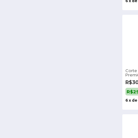
6
x
d
Corte 
Premi
Autoa
R$3
R$2
6
x
d