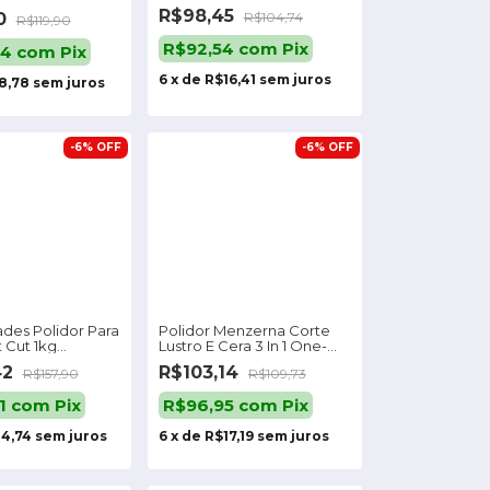
Menzerna
r Preto
R$98,45
70
R$104,74
R$119,90
R$92,54
com
Pix
94
com
Pix
6
x
de
R$16,41
sem juros
8,78
sem juros
-
6
%
OFF
-
6
%
OFF
ades Polidor Para
Polidor Menzerna Corte
 Cut 1kg
Lustro E Cera 3 In 1 One-
ica
step Polish 110v/220v
42
R$103,14
R$157,90
R$109,73
51
com
Pix
R$96,95
com
Pix
4,74
sem juros
6
x
de
R$17,19
sem juros