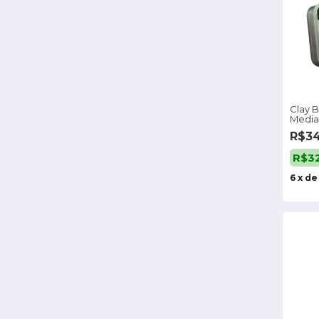
Clay 
Media
R$3
R$3
6
x
d