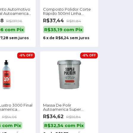
ento Automotivo
Composto Polidor Corte
nal Autoamerica
Rápido 500ml Linha
Diamond - Vonixx
68
R$37,44
R$237,96
R$39,84
26
com
Pix
R$35,19
com
Pix
7,28
sem juros
6
x
de
R$6,24
sem juros
-
6
%
OFF
-
6
%
OFF
Lustro 3000 Final
Massa De Polir
toamerica
Autoamerica Super
Polidor (1kg)
1
R$34,62
R$54,06
R$36,84
6
com
Pix
R$32,54
com
Pix