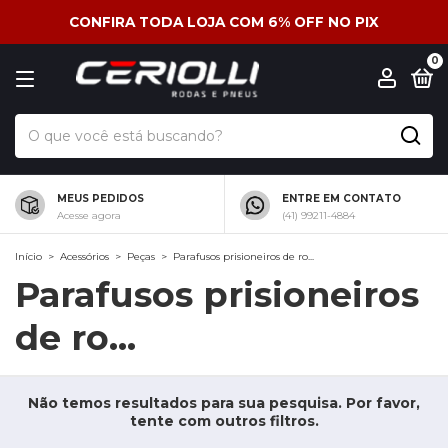
CONFIRA TODA LOJA COM 6% OFF NO PIX
0
MEUS PEDIDOS
ENTRE EM CONTATO
Acesse agora
(41) 99211-4884
Início
>
Acessórios
>
Peças
>
Parafusos prisioneiros de ro...
Parafusos prisioneiros
de ro...
Não temos resultados para sua pesquisa. Por favor,
tente com outros filtros.