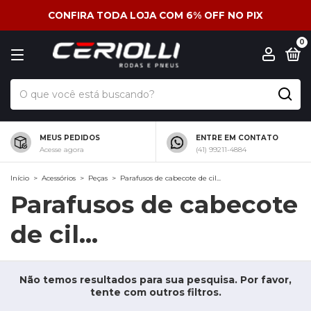
CONFIRA TODA LOJA COM 6% OFF NO PIX
0
MEUS PEDIDOS
ENTRE EM CONTATO
Acesse agora
(41) 99211-4884
Início
>
Acessórios
>
Peças
>
Parafusos de cabecote de cil...
Parafusos de cabecote
de cil...
Não temos resultados para sua pesquisa. Por favor,
tente com outros filtros.