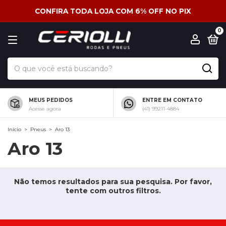
CONFIRA TODA LOJA COM 6% OFF NO PIX
0
MEUS PEDIDOS
ENTRE EM CONTATO
Acesse agora
(41) 99211-4884
Início
>
Pneus
>
Aro 13
Aro 13
Não temos resultados para sua pesquisa. Por favor,
tente com outros filtros.