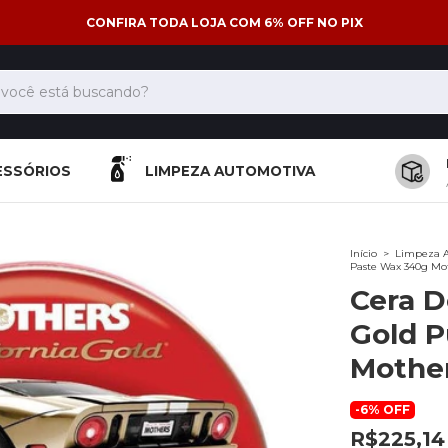
CONFIRA TODA LOJA COM 6% OFF NO PIX
ESSÓRIOS
LIMPEZA AUTOMOTIVA
Início
>
Limpeza 
Paste Wax 340g Mo
Cera D
Gold P
Mothe
-
6
%
OFF
R$225,14