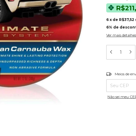
R$211
6
x
de
R$37,52
6% de descon
Ver mais detalhe
Entregas para o
Meios de en
Não sei meu CE