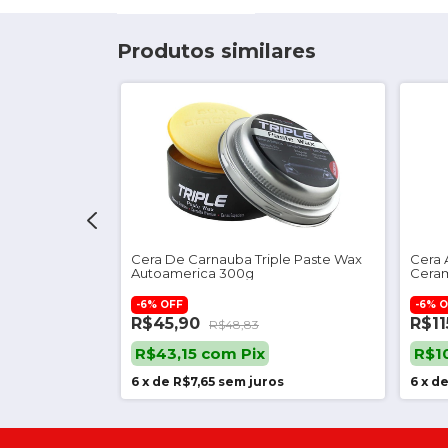
Produtos similares
asta Carnaúba
Cera De Carnauba Triple Paste Wax
Cera 
ixx
Autoamerica 300g
Ceram
-
6
%
OFF
-
6
%
O
R$45,90
R$11
R$48,83
R$43,15
com
Pix
R$1
os
6
x
de
R$7,65
sem juros
6
x
d