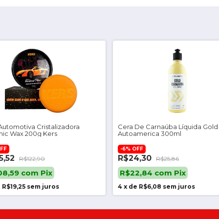
Automotiva Cristalizadora
Cera De Carnaúba Líquida Gold
ic Wax 200g Kers
Autoamerica 300ml
FF
-
6
%
OFF
5,52
R$24,30
R$122,90
R$25,86
08,59
com
Pix
R$22,84
com
Pix
e
R$19,25
sem juros
4
x
de
R$6,08
sem juros