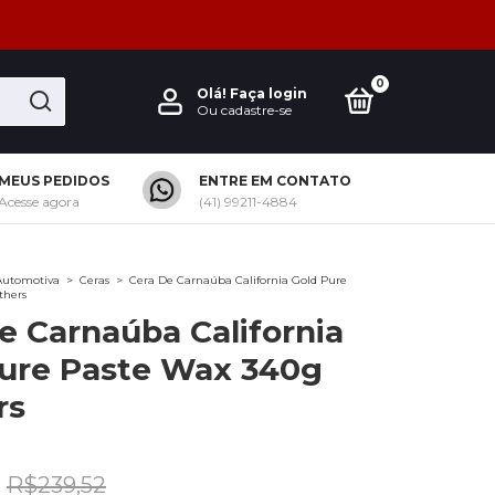
0
Olá!
Faça login
Ou cadastre-se
MEUS PEDIDOS
ENTRE EM CONTATO
Acesse agora
(41) 99211-4884
Automotiva
>
Ceras
>
Cera De Carnaúba California Gold Pure
thers
e Carnaúba California
ure Paste Wax 340g
rs
R$239,52