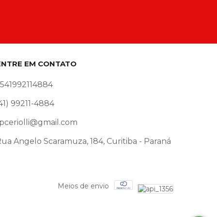
ENTRE EM CONTATO
5541992114884
41) 99211-4884
pceriolli@gmail.com
ua Angelo Scaramuza, 184, Curitiba - Paraná
Meios de envio