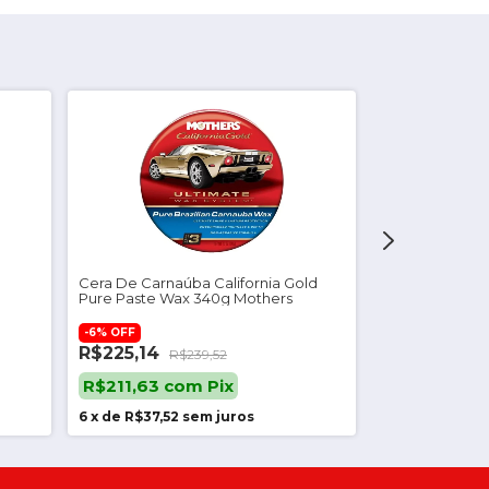
Cera De Carnaúba California Gold
Cera Carnaúba
Pure Paste Wax 340g Mothers
Wax Cremosa C
-
6
%
OFF
-
6
%
OFF
R$225,14
R$239,52
R$52,46
R$5
R$211,63
com
Pix
R$49,31
co
6
x
de
R$37,52
sem juros
6
x
de
R$8,74