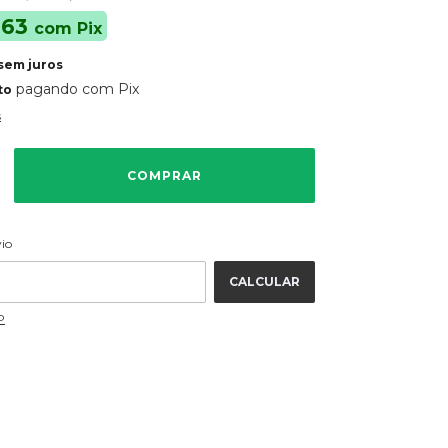
,63
com
Pix
sem juros
pagando com Pix
to
s
ALTERAR CEP
 CEP:
vio
CALCULAR
P