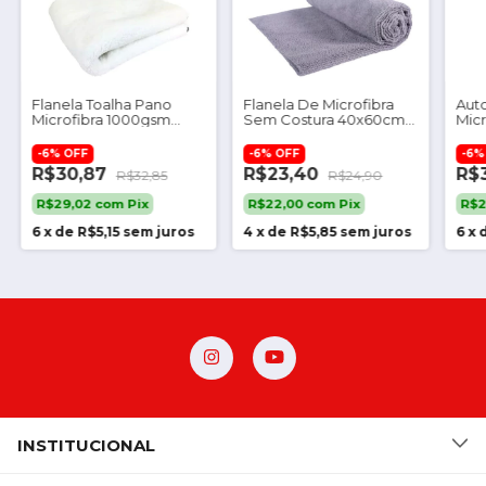
Flanela Toalha Pano
Flanela De Microfibra
Aut
Microfibra 1000gsm
Sem Costura 40x60cm
Micr
40x40 Cm Autoamerica
350gsm Vonixx
Lim
-
6
%
OFF
-
6
%
OFF
-
6
R$30,87
R$23,40
R$
R$32,85
R$24,90
R$29,02
com
Pix
R$22,00
com
Pix
R$2
6
x
de
R$5,15
sem juros
4
x
de
R$5,85
sem juros
6
x
INSTITUCIONAL