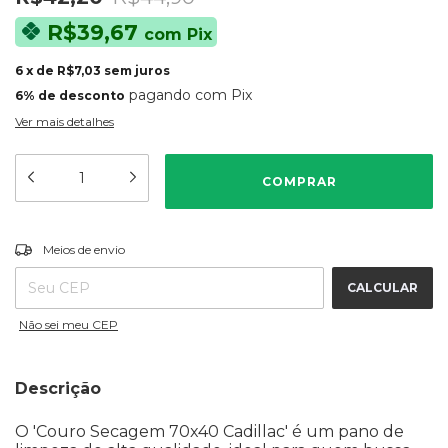
R$39,67
com
Pix
6
x
de
R$7,03
sem juros
pagando com Pix
6% de desconto
Ver mais detalhes
ALTERAR CEP
Entregas para o CEP:
Meios de envio
CALCULAR
Não sei meu CEP
Descrição
O 'Couro Secagem 70x40 Cadillac' é um pano de