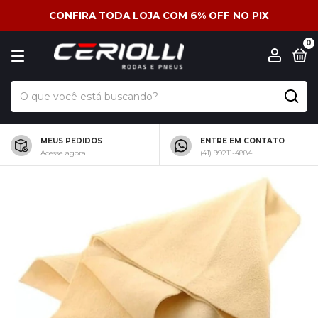
CONFIRA TODA LOJA COM 6% OFF NO PIX
0
MEUS PEDIDOS
ENTRE EM CONTATO
Acesse agora
(41) 99211-4884