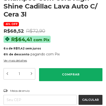
Shine Cadillac Lava Auto C/
Cera 3l
-
6
%
OFF
R$68,52
R$72,90
R$64,41
com
Pix
6
x
de
R$11,42
sem juros
pagando com Pix
6% de desconto
Ver mais detalhes
ALTERAR CEP
Entregas para o CEP:
Meios de envio
CALCULAR