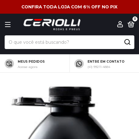
CONFIRA TODA LOJA COM 6% OFF NO PIX
0
MEUS PEDIDOS
ENTRE EM CONTATO
Acesse agora
(41) 99211-4884