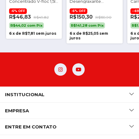
Concentrado V-floc 1,5l
Desengraxante
Carr
Vonixx
Automotivo 5l Cadillac
eco 
-
6
%
OFF
-
6
%
OFF
-
-69
R$46,83
R$150,30
R$
R$49,82
R$159,90
R$44,02
com
Pix
R$141,28
com
Pix
R$1
6
x
de
R$7,81
sem juros
6
x
de
R$25,05
sem
6
x
juros
jur
INSTITUCIONAL
EMPRESA
ENTRE EM CONTATO